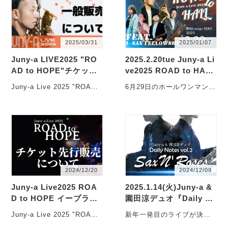
2025/03/31
2025/01/07
Juny-a LIVE2025 "RO
2025.2.20tue Juny-a Li
AD to HOPE"チケット
ve2025 ROAD to HALL
一般販売開始されまし
feat.J-Sax Fellowship
Juny-a Live 2025 "ROAD
6月29日のホールワンマンラ
た！
to HOPE" 2025年6月29
イブ"ROAD to HOPE"に向
日・・・
けての ライブシリー・・・
2024/12/20
2024/12/09
Juny-a Live2025 ROA
2025.1.14(火)Juny-a &
D to HOPE イープラス
園田涼デュオ『Daily No
プレオーダー先行予約は
tes vol.2~Sax N' Rose
Juny-a Live 2025 "ROAD
新年一発目のライブが決定
2025年2月8日から
s』
to HOPE" 2025年6月29
いたしました！ 2025年1月