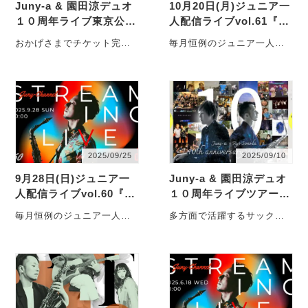
Juny-a & 園田涼デュオ
10月20日(月)ジュニア一
１０周年ライブ東京公演
人配信ライブvol.61『
の生配信決定！
ジュニ園10周年ツアー直
おかげさまでチケット完売
毎月恒例のジュニア一人配
前！神戸でまってますぺ
となりました 11月24日
信ライブを行います。 ジュ
しゃる！！』
(月・祝)渋谷JzBratでの
ニア一人配信ライブ
10・・・
vol.61『 ・・・
2025/09/25
2025/09/10
9月28日(日)ジュニア一
Juny-a & 園田涼デュオ
人配信ライブvol.60『
１０周年ライブツアー開
やっと涼しくなってきた
催決定！
毎月恒例のジュニア一人配
多方面で活躍するサックス
けど、サックスは熱いで
信ライブを行います。 ジュ
プレイヤーJuny-aとピアニ
すぺしゃる！…
ニア一人配信ライブ
スト園田涼、共に歩んだ10
vol.60『 ・・・
年。「mo・・・