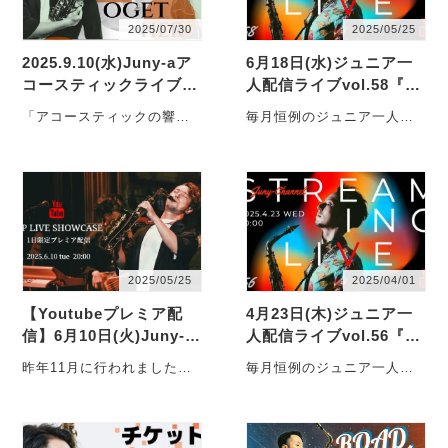
2025/07/30
2025/05/25
2025.9.10(水)Juny-aア
6月18日(水)ジュニア一
コースティックライブ-A
人配信ライブvol.58『 R
coustic Together
OAD to HOPE直前！！
「アコースティックの響
毎月恒例のジュニア一人配
新曲Dream Togetherや
き、心をつなぐ夜へ」サッ
信ライブを行います。 ジュ
っちゃいますぺし…
クス、アコースティックギ
ニア一人配信ライブ
ター、パーカッショ
vol.56『 ・・・
ン・・・
2025/05/25
2025/04/01
【Youtubeプレミア配
4月23日(木)ジュニア一
信】6月10日(火)Juny-a
人配信ライブvol.56『 R
- CPP LIVE SHOWCAS
OAD to HOPEまであと
昨年11月に行われました、
毎月恒例のジュニア一人配
E at Cotton Club
2ヶ月！！春爛漫元気に
コットンクラブ公演の配信
信ライブを行います。 ジュ
配信すぺしゃる！…
映像を、１夜限りの限定プ
ニア一人配信ライブ
レミア配信をする・・・
vol.56『 ・・・