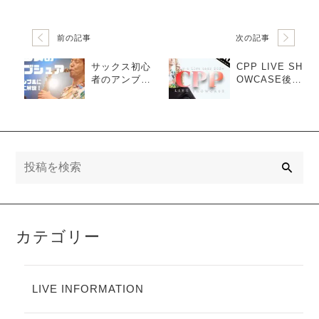
前の記事
次の記事
サックス初心
CPP LIVE SH
者のアンブシ
OWCASE後日
ュア！とこと
プレミア配信d
ん丁寧にいい
ay2
音になるやり
方を伝授しま
す！(動画解説
つき)
検
索
カテゴリー
LIVE INFORMATION