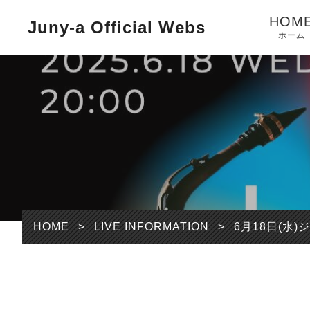
HOM
Juny-a Official Webs
ホーム
HOME
>
LIVE INFORMATION
>
6月18日(水)