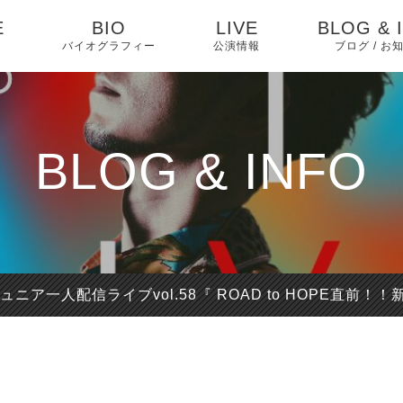
E
BIO
LIVE
BLOG & 
バイオグラフィー
公演情報
ブログ / お
お知らせ
ブログ
BLOG & INFO
ピックアッ
ジュニア一人配信ライブvol.58『 ROAD to HOPE直前！！