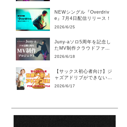
ス生配信のお知らせ
NEWシングル『Overdriv
e』7月4日配信リリース！
2026/6/25
Juny-aソロ5周年を記念し
たMV制作クラウドファン
ディングがスタート
2026/6/18
【サックス初心者向け】ジ
ャズアドリブができない人
のための世界一優しい練習
2026/6/17
法part2-マイナーペンタト
ニック