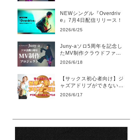
ス生配信のお知らせ
NEWシングル『Overdriv
e』7月4日配信リリース！
2026/6/25
Juny-aソロ5周年を記念し
たMV制作クラウドファン
ディングがスタート
2026/6/18
【サックス初心者向け】ジ
ャズアドリブができない人
のための世界一優しい練習
2026/6/17
法part2-マイナーペンタト
ニック