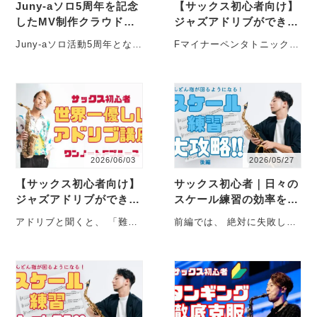
Juny-aソロ5周年を記念
【サックス初心者向け】
したMV制作クラウドフ
ジャズアドリブができな
ァンディングがスタート
い人のための世界一優し
Juny-aソロ活動5周年となる
Fマイナーペンタトニックス
い練習法part2-マイナー
今年、みなさまとともにこ
ケール 前回は、Fのブルー
ペンタトニ…
れから先も駆け抜けるべ
スをFの音だけでアドリブす
く、ミュージ・・・
るとい・・・
2026/06/03
2026/05/27
【サックス初心者向け】
サックス初心者｜日々の
ジャズアドリブができな
スケール練習の効率を劇
い人のための世界一優し
的にアップさせる方法
アドリブと聞くと、 「難し
前編では、 絶対に失敗しな
い練習法
【後編】~サイクルオブ4
い」 そんなイメージを持っ
いテンポから始める 歌う ス
th,5th~楽譜ダ…
ていませんか？ 確か・・・
ウィングを取り入・・・