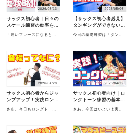
2026/05/13
2026/05/06
サックス初心者｜日々の
【サックス初心者必見】
スケール練習の効率を劇
タンギングができない人
的にアップさせる方法
の２つの原因と対策
「速いフレーズになると急
今日の基礎練習は「タンギ
【前編】
に指が転ぶ…」「スケール
ング」です。舌を使って、
練習してるのに、曲になる
音を区切る管楽器の基礎的
と吹けない…」 ・・・
な技法です。苦手で・・・
2026/04/29
2026/04/22
サックス初心者からジャ
サックス初心者向け｜ロ
ンプアップ！実践ロング
ングトーン練習の基本と
トーン②音程編：音程
上達するコツ-呼吸編
さあ、今日もロングトーン
さあ、今回はいよいよ実践
を“合わせる力”を鍛える
実践編の第２弾です。 しっ
編。ロングトーンです。 吹
かり呼吸ができて、息をコ
奏楽器の基礎練習の代名詞
ントロール・・・
とも言える・・・