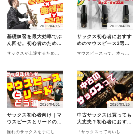
2026/04/15
2026/04/08
基礎練習を最大効率でぶ
サックス初心者におすす
ん回せ。初心者のための
めのマウスピース3選
ジュニア式サックス上達
（ジャズ・ポップス編）
サックスが上達するため
マウスピースって、本っっ
論
｜リードの組み合わせも
に、基礎練習は欠かせな
当にたくさんの種類があり
解説
い。これは間違いありませ
ますよね。 楽器店に行く
ん。Juny-aも良い・・・
と、店員さん・・・
2026/04/01
2026/03/25
サックス初心者向け｜マ
中古サックスは買っても
ウスピースとリードの選
大丈夫？初心者におすす
び方をわかりやすく解説
めできる理由と注意点
憧れのサックスを手にし
「サックスって高いし…中
て、いざ吹いてみよう！と
古でもいいのかな？」 こ