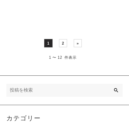
なったときに 「なんか吹き
れ、かなり多くの人が悩む
にくい…」「・・・
ポイントです・・・
1
2
»
1 〜 12 件表示
検
索
カテゴリー