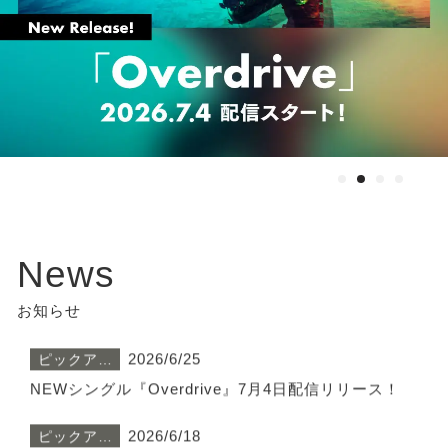
2026/6/10
LIVE
INFORMATION
ワンマン＆クラファン配信祭り２０２６
2026/4/13
お知らせ
ホシゾラオーケストラ練習会スケジュール6月
2026.5.11更新
2026/3/16
LIVE
INFORMATION
【スペシャルゲスト発表！】Juny-a Live2026 
“PLEASURE TOGETHER”に増崎孝司(Gt)参加決定！
News
2026/7/15
LIVE
INFORMATION
お知らせ
【LIVE配信情報】7月18日(土)「juny-a live2026 
Pleasure Together」ツイキャス生配信のお知らせ
2026/6/25
ピックアッ
プ
NEWシングル『Overdrive』7月4日配信リリース！
2026/6/18
ピックアッ