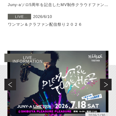
プ
Juny-aソロ5周年を記念したMV制作クラウドファンデ
ィングがスタート
2026/6/10
LIVE
INFORMATION
ワンマン＆クラファン配信祭り２０２６
2026/4/13
お知らせ
ホシゾラオーケストラ練習会スケジュール6月
2026.5.11更新
2026/3/16
LIVE
LIVE
INFORMATION
INFORMATION
【スペシャルゲスト発表！】Juny-a Live2026 
“PLEASURE TOGETHER”に増崎孝司(Gt)参加決定！
2026/7/15
LIVE
INFORMATION
【LIVE配信情報】7月18日(土)「juny-a live2026 
Pleasure Together」ツイキャス生配信のお知らせ
2026/6/25
ピックアッ
プ
NEWシングル『Overdrive』7月4日配信リリース！
2026/1/30
2026/6/18
ピックアッ