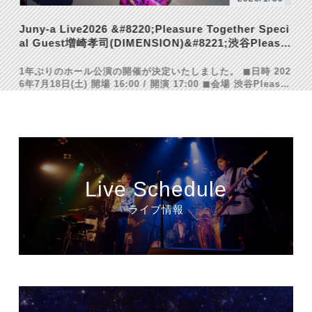
プ
Juny-aソロ5周年を記念したMV制作クラウドファンデ
Juny-a Live2026 &#8220;Pleasure Together Speci
ィングがスタート
al Guest増崎孝司(DIMENSION)&#8221;渋谷Pleasur
e Pleasureにて開催
1年ぶりのホール公演の開催が決定いたしました。 ◼︎日時 202
6年7月18日(土) 開場 16:00 / 開演 17:00 ◼︎会場 渋谷Pleasur
e Pleasure ◼︎チケット 前売り券 S席(前方中央席、終演後サ
イン会付き) ¥9,000-(税込)…
Live Schedule
ライブ情報