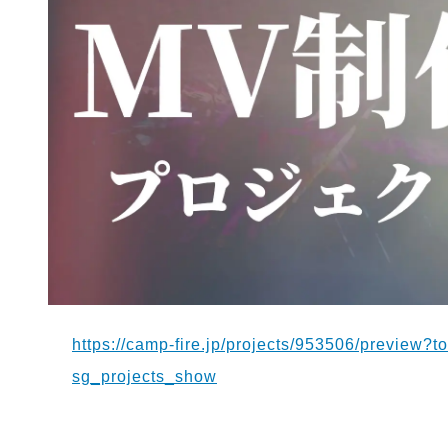
https://camp-fire.jp/projects/953506/previ
sg_projects_show