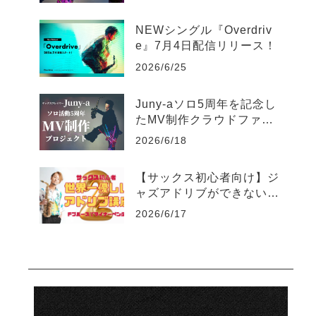
ス生配信のお知らせ
NEWシングル『Overdriv
e』7月4日配信リリース！
2026/6/25
Juny-aソロ5周年を記念し
たMV制作クラウドファン
ディングがスタート
2026/6/18
【サックス初心者向け】ジ
ャズアドリブができない人
のための世界一優しい練習
2026/6/17
法part2-マイナーペンタト
ニック