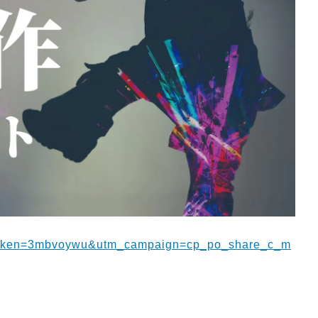
ew?token=3mbvoywu&utm_campaign=cp_po_share_c_m