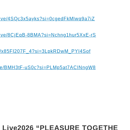
/live/4SQc3x5ayks?si=0cgedFkMlwq9a7iZ
/live/8CjEqB-8BMA?si=Nchng1hur5XxE-rS
ive/x85FI207F_4?si=3LpkRDwM_PYl4Sof
live/BMH3tF-uS0c?si=PLMp5at7AClNngW8
ive2026 “PLEASURE TOGETHE