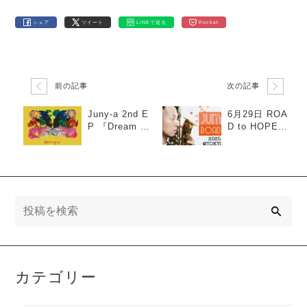
シェア
ツイート
LINEで送る
Pocket
前の記事
次の記事
Juny-a 2nd E
6月29日 ROA
P 『Dream To
D to HOPE公
gether』配信
演生配信
スタート
検
索
カテゴリー