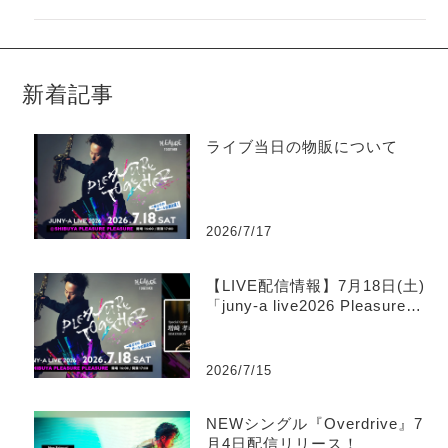
新着記事
ライブ当日の物販について
2026/7/17
【LIVE配信情報】7月18日(土)
「juny-a live2026 Pleasure T
ogether」ツイキャス生配信の
お知らせ
2026/7/15
NEWシングル『Overdrive』7
月4日配信リリース！