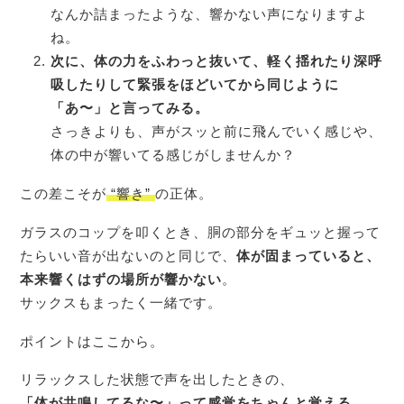
なんか詰まったような、響かない声になりますよ
ね。
次に、体の力をふわっと抜いて、軽く揺れたり深呼
吸したりして緊張をほどいてから同じように
「あ〜」と言ってみる。
さっきよりも、声がスッと前に飛んでいく感じや、
体の中が響いてる感じがしませんか？
この差こそが
“響き”
の正体。
ガラスのコップを叩くとき、胴の部分をギュッと握って
たらいい音が出ないのと同じで、
体が固まっていると、
本来響くはずの場所が響かない
。
サックスもまったく一緒です。
ポイントはここから。
リラックスした状態で声を出したときの、
「体が共鳴してるな〜」って感覚をちゃんと覚える。