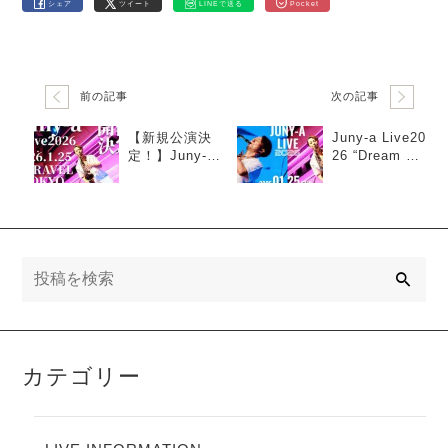
シェア
ツイート
LINEで送る
Pocket
前の記事
次の記事
【新規公演決
Juny-a Live20
定！】Juny-a
26 “Dream To
Live2026 “Dre
gether”イープ
am Together”
ラスプレオー
ダー先行予約
開始！
検
索
カテゴリー