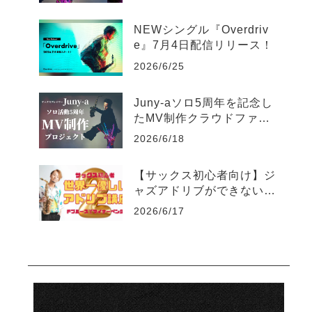
ス生配信のお知らせ
NEWシングル『Overdriv
e』7月4日配信リリース！
2026/6/25
Juny-aソロ5周年を記念し
たMV制作クラウドファン
ディングがスタート
2026/6/18
【サックス初心者向け】ジ
ャズアドリブができない人
のための世界一優しい練習
2026/6/17
法part2-マイナーペンタト
ニック