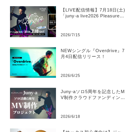
【LIVE配信情報】7月18日(土)
「juny-a live2026 Pleasure T
ogether」ツイキャス生配信の
お知らせ
2026/7/15
NEWシングル『Overdrive』7
月4日配信リリース！
2026/6/25
Juny-aソロ5周年を記念したM
V制作クラウドファンディング
がスタート
2026/6/18