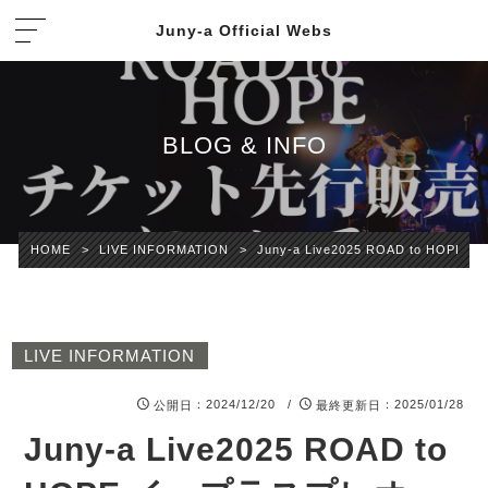
Juny-a Official Webs
BLOG & INFO
HOME
>
LIVE INFORMATION
>
Juny-a Live2025 ROAD to 
LIVE INFORMATION
：2024/12/20 /
：2025/01/28
公開日
最終更新日
Juny-a Live2025 ROAD to