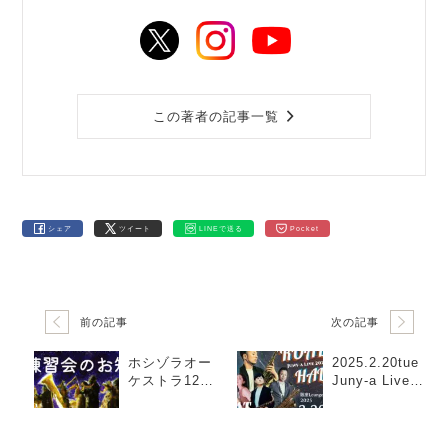
この著者の記事一覧
シェア
ツイート
LINEで送る
Pocket
前の記事
次の記事
ホシゾラオー
2025.2.20tue
ケストラ12月
Juny-a Live20
練習会
25 ROAD to
HALL feat.J-
Sax Fellowshi