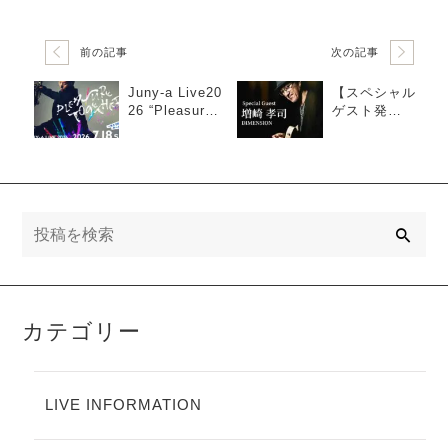
前の記事
次の記事
Juny-a Live20
【スペシャル
26 “Pleasure
ゲスト発
Together Spe
表！】Juny-a
cial Guest増
Live2026 “PL
崎孝司(DIMEN
EASURE TO
SION)”渋谷Pl
GETHER”に増
easure Pleas
崎孝司(Gt)参
ureにて開催
加決定！
検
索
カテゴリー
LIVE INFORMATION