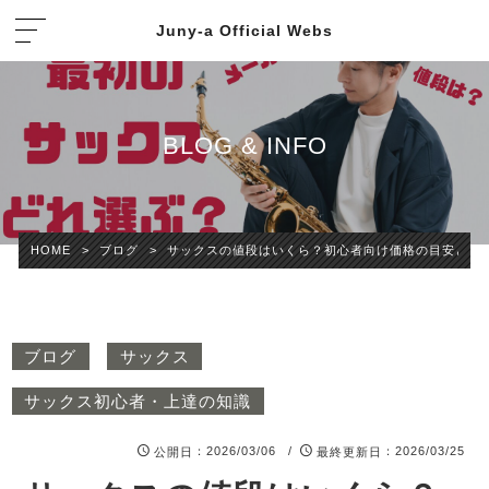
Juny-a Official Webs
BLOG & INFO
HOME
>
ブログ
>
サックスの値段はいくら？初心者向け価格の目安と選
ブログ
サックス
サックス初心者・上達の知識
：2026/03/06 /
：2026/03/25
公開日
最終更新日